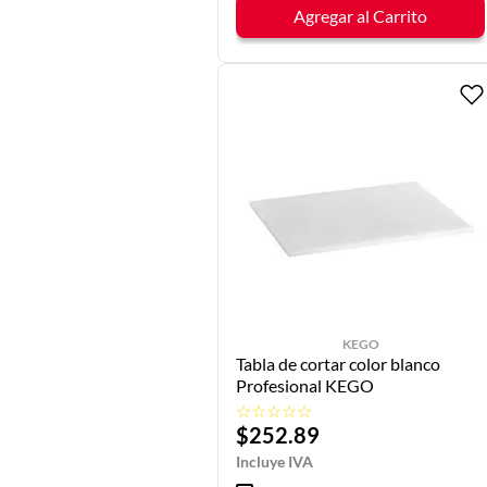
Agregar al Carrito
533X325X20
MM
(
4
)
600X400X12.
7 MM
(
4
)
600X400X20
MM
(
4
)
Mostrar 2
más
KEGO
Tabla de cortar color blanco
Profesional KEGO
☆
☆
☆
☆
☆
$
252
.
89