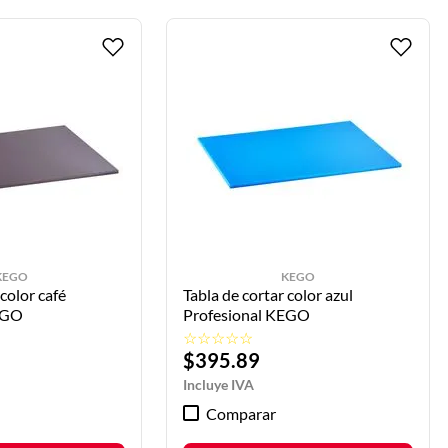
KEGO
KEGO
 color café
Tabla de cortar color azul
onal KEGO
Profesional KEGO
☆
☆
☆
☆
☆
$
395
.
89
Comparar