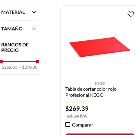
10
.
vitrina
KEGO
(
5
)
MATERIAL
POLIETILEN
TAMAÑO
O
(
5
)
450X300X12.
RANGOS DE
7 MM
(
5
)
PRECIO
450X300X20
MM
(
5
)
$252.00
–
$270.00
457X305X12.
7 MM
(
5
)
457X305X20
KEGO
Tabla de cortar color rojo
MM
(
5
)
Profesional KEGO
508X381X12.
☆
☆
☆
☆
☆
7 MM
(
5
)
$
269
.
39
508X381X20
MM
(
4
)
Comparar
533X325X12.
7 MM
(
4
)