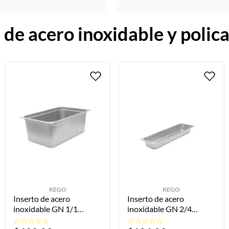
 de acero inoxidable y poli
KEGO
KEGO
Inserto de acero
Inserto de acero
inoxidable GN 1/1
inoxidable GN 2/4
53X32.5X20cm U-II-01-
16.2x53x6.5cm U-II-24-
☆
☆
☆
☆
☆
☆
☆
☆
☆
☆