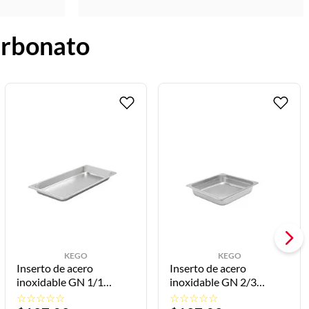
carbonato
KEGO
KEGO
Inserto de acero
Inserto de acero
inoxidable GN 1/1
inoxidable GN 2/3
53x32.5x4cm U-II-01-40
32.5x35.6x6.5cm U-II-
☆
☆
☆
☆
☆
☆
☆
☆
☆
☆