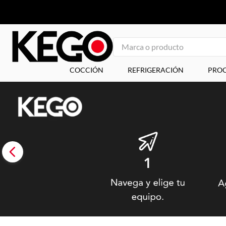
Marca o producto
1
.
tapa
COCCIÓN
REFRIGERACIÓN
PROC
2
.
plancha
3
.
congelador
4
.
freidora
5
.
mesa refrigerada
6
.
1
7
.
icehaus
8
.
insertos
9
.
parrilla