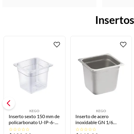
Insertos
KEGO
KEGO
Inserto sexto 150 mm de
Inserto de acero
policarbonato U-IP-6-
inoxidable GN 1/6
150 KEGO
16.2x17.5x15cm U-II-
☆
☆
☆
☆
☆
☆
☆
☆
☆
☆