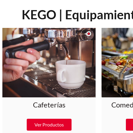
10
.
asador
KEGO | Equipamiento
Cafeterías
Comedo
Ver Productos