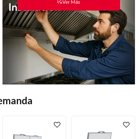
Ver Más
 demanda