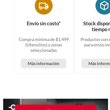
Envío sin costo*
Stock dispon
tiempo r
Compra mínima de $1,499
Productos con 
(Utensilios) y zonas
para envío i
seleccionadas
Más información
Más inform