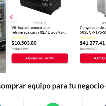
ICEHAUS
IC
Vitrina sobremostrador
Congelador de a
refrigerada curva 82.7 Litros VS-
583L CV-1PS-S
68-C ICEHAUS
☆
☆
☆
☆
☆
☆
☆
☆
☆
☆
$
10
,
503
.
80
$
41
,
277
.
41
Agregar al Carrito
Agregar
comprar equipo para tu negoci