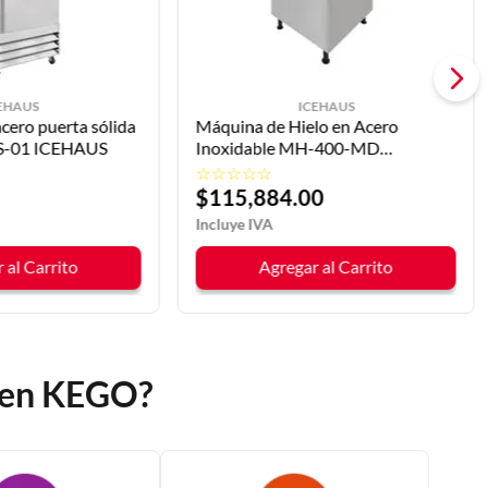
EHAUS
ICEHAUS
cero puerta sólida
Máquina de Hielo en Acero
S-01 ICEHAUS
Inoxidable MH-400-MD
ICEHAUS
☆
☆
☆
☆
☆
$
115
,
884
.
00
 al Carrito
Agregar al Carrito
o en KEGO?