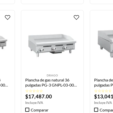
DRAGO
8
Plancha de gas natural 36
Plancha de
-00
pulgadas PG-3 GNPL-03-00
pulgadas 
DRAGO
DRAGO
☆
☆
☆
☆
☆
☆
☆
☆
☆
☆
$
17
,
487
.
00
$
13
,
04
Comparar
Compar