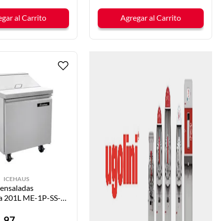
gar al Carrito
Agregar al Carrito
ICEHAUS
 ensaladas
da 201L ME-1P-SS-
US
4
.
97