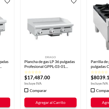
DRAGO
gadas
Plancha de gas LP 36 pulgadas
Parrilla de
Profesional GPPL-03-01
pulgadas
DRAGO
DRAGO
☆
☆
☆
☆
☆
☆
☆
☆
☆
☆
$
17
,
487
.
00
$
8039
.
Comparar
Compar
Agregar al Carrito
Agre