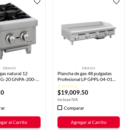
DRAGO
DRAGO
 gas natural 12
Plancha de gas 48 pulgadas
 CG-20 GNPA-200-V
Profesional LP GPPL-04-01
DRAGO
☆
☆
☆
☆
☆
10
$
19
,
009
.
50
ar
Comparar
gar al Carrito
Agregar al Carrito