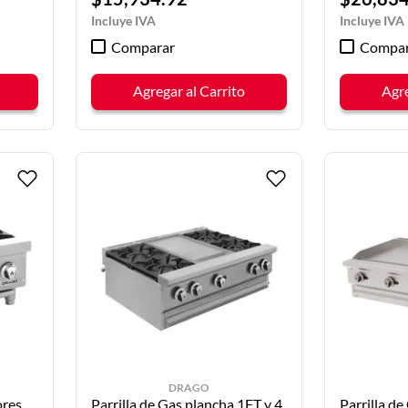
Comparar
Compar
Agregar al Carrito
Agre
DRAGO
ores
Parrilla de Gas plancha 1FT y 4
Parrilla de