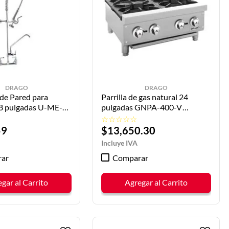
DRAGO
DRAGO
de Pared para
Parrilla de gas natural 24
 8 pulgadas U-ME-
pulgadas GNPA-400-V
AGO
DRAGO
☆
☆
☆
☆
☆
59
$
13
,
650
.
30
ar
Comparar
gar al Carrito
Agregar al Carrito