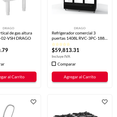
DRAGO
DRAGO
tical de gas altura
Refrigerador comercial 3
O-02-VSH DRAGO
puertas 1408L RVC-3PC-1885
DRAGO
☆
☆
☆
☆
☆
0
.
79
$
59
,
813
.
31
ar
Comparar
gar al Carrito
Agregar al Carrito