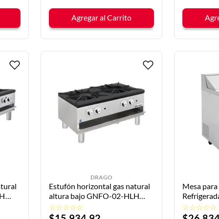
Agregar al Carrito
Agre
DRAGO
tural
Estufón horizontal gas natural
Mesa para
LH
altura bajo GNFO-02-HLH
Refrigera
DRAGO
01 ICEHA
☆
☆
☆
☆
☆
☆
☆
☆
☆
☆
$
15
,
934
.
92
$
26
,
83