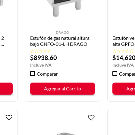
DRAGO
 2
Estufón de gas natural altura
Estufón ver
H
bajo GNFO-01-LH DRAGO
alta GPF
☆
☆
☆
☆
☆
☆
☆
☆
☆
☆
$
8938
.
60
$
14
,
62
Comparar
Compar
Agregar al Carrito
Agre