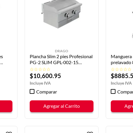
DRAGO
es
Plancha Slim 2 pies Profesional
Manguera 
PG-2 SLIM GPL-002-15
prelavado
DRAGO
08-M DR
☆
☆
☆
☆
☆
☆
☆
☆
☆
☆
$
10
,
600
.
95
$
8885
.
Comparar
Compar
Agregar al Carrito
Agre