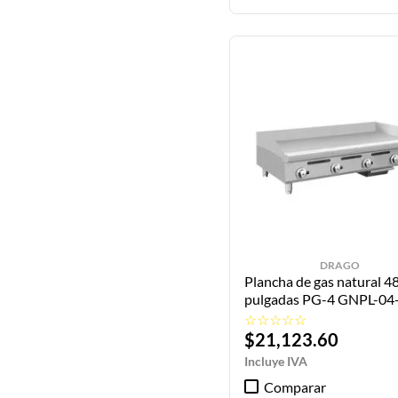
DRAGO
Plancha de gas natural 4
pulgadas PG-4 GNPL-04
DRAGO
☆
☆
☆
☆
☆
$
21
,
123
.
60
Comparar