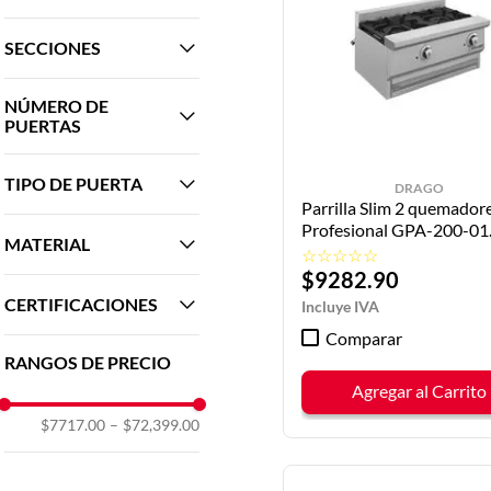
70,530 BTU/HR
1/2"
90,000 BTU/HR
SECCIONES
90,040 BTU/HR
117,330 BTU/HR
1
NÚMERO DE
2
Mostrar 4 más
PUERTAS
3
1
TIPO DE PUERTA
DRAGO
2
Parrilla Slim 2 quemador
3
CRISTAL
Profesional GPA-200-01
MATERIAL
DRAGO
SÓLIDA
☆
☆
☆
☆
☆
$
9282
.
90
COMBINADO
CERTIFICACIONES
INOXIDABLE
Comparar
ETL
RANGOS DE PRECIO
NOM
Agregar al Carrito
NSF
$7717.00
–
$72,399.00