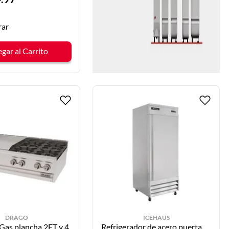
ar
gar al Carrito
DRAGO
ICEHAUS
 Gas plancha 2FT y 4
Refrigerador de acero puerta