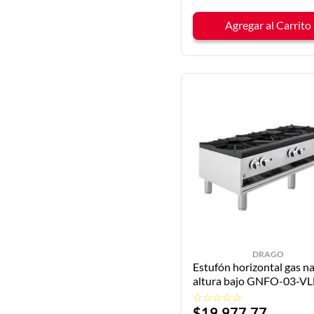
Agregar al Carrito
DRAGO
Estufón horizontal gas na
altura bajo GNFO-03-V
DRAGO
☆
☆
☆
☆
☆
$
19
,
977
.
77