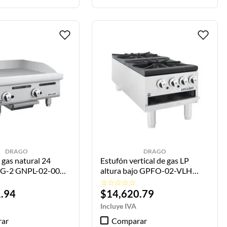
DRAGO
DRAGO
 gas natural 24
Estufón vertical de gas LP
PG-2 GNPL-02-00
altura bajo GPFO-02-VLH
DRAGO
☆
☆
☆
☆
☆
1
.
94
$
14
,
620
.
79
ar
Comparar