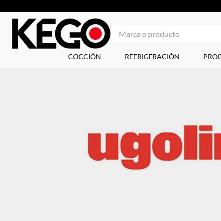
Marca o producto
1
.
tapa
COCCIÓN
REFRIGERACIÓN
PROC
2
.
plancha
3
.
congelador
4
.
freidora
5
.
mesa refrigerada
6
.
1
7
.
icehaus
8
.
insertos
9
.
parrilla
10
.
asador