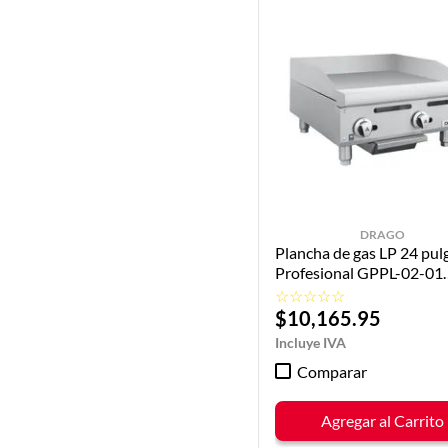
DRAGO
Plancha de gas LP 24 pul
Profesional GPPL-02-01
DRAGO
☆
☆
☆
☆
☆
$
10
,
165
.
95
Comparar
Agregar al Carrito