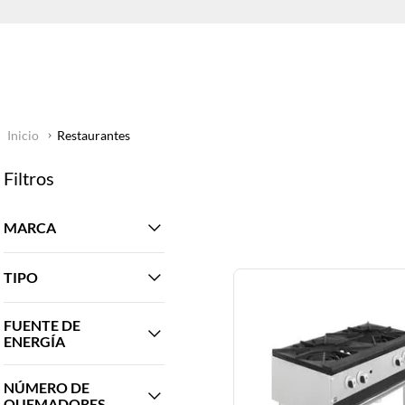
Restaurantes
Filtros
MARCA
DRAGO
TIPO
ICEHAUS
METALFRIO
HORIZONTAL
FUENTE DE
VERTICAL
ENERGÍA
GAS
NÚMERO DE
QUEMADORES