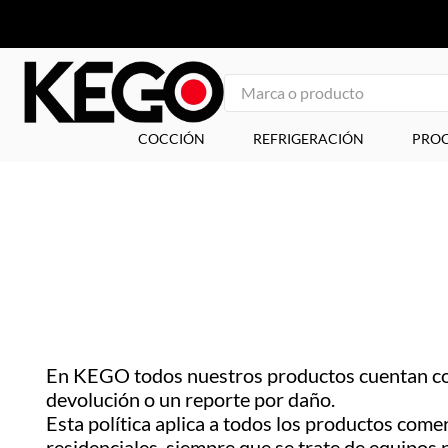
Marca o producto
1
.
freidora
COCCIÓN
REFRIGERACIÓN
PROC
2
.
congelador
3
.
plancha
4
.
1
5
.
mesa refrigerada
6
.
icehaus
7
.
tapa
En KEGO todos nuestros productos cuentan con
8
.
insertos
devolución o un reporte por daño.
9
.
asador
Esta política aplica a todos los productos com
residenciales, siempre que se trate de equipos 