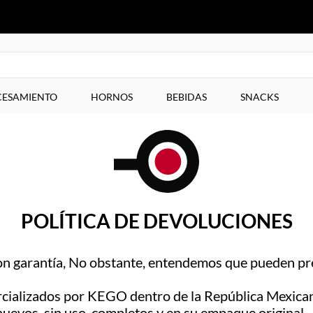
ESAMIENTO
HORNOS
BEBIDAS
SNACKS
POLÍTICA DE DEVOLUCIONES
 garantía, No obstante, entendemos que pueden pre
ercializados por KEGO dentro de la República Mexica
nuevos, sin uso, completos y en su empaque original.