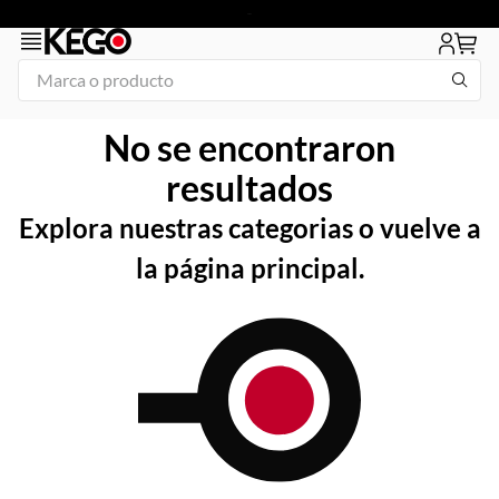
Marca o producto
1
.
1
No se encontraron
2
.
plancha
resultados
3
.
congelador
Explora nuestras categorias o vuelve a
4
.
freidora
la página principal.
5
.
drago
6
.
tapa
7
.
mesa refrigerada
8
.
insertos
9
.
icehaus
10
.
asador