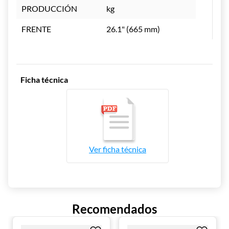
realiza diagnósticos automáticos.
PRODUCCIÓN
kg
Higiene Garantizada: Incluye Luz Ultravioleta
y sistemas de autolimpieza para asegurar que
el hielo sea siempre puro.
FRENTE
26.1" (665 mm)
Personalización: Configura fácilmente el
grosor del hielo según tus preferencias o el
tipo de bebida.
Ficha técnica
Especificaciones Técnicas:
Característica Detalle
Producción Diaria 127 kg (a $21^{\circ}C$ T.A.) / 97
kg (a $32^{\circ}C$ T.A.)
Capacidad de Depósito 37 kg (80 lb)
Potencia 710 W
Ver
ficha técnica
Voltaje 115 V / 60 Hz / 1Ph
Refrigerante R290 (Ecológico)
Tipo de Conector NEMA 5-15P
Dimensiones del Producto:
Recomendados
Frente: 26.4" (600 mm)
Fondo: 27.5" (700 mm)