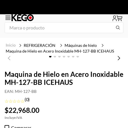
Marca o producto
1
.
freidora
REFRIGERACIÓN
Máquinas de hielo
2
.
congelador
Maquina de Hielo en Acero Inoxidable MH-127-BB ICEHAUS
3
.
plancha
4
.
1
Maquina de Hielo en Acero Inoxidable
MH-127-BB ICEHAUS
5
.
mesa refrigerada
6
.
icehaus
EAN
:
MH-127-BB
(
0
)
7
.
tapa
☆
☆
☆
☆
☆
$
22
,
968
.
00
8
.
insertos
9
.
asador
Comparar