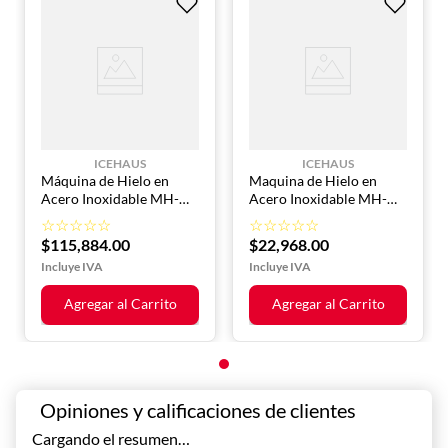
Altura: 39.7" (1010 mm)
ICEHAUS
ICEHAUS
Máquina de Hielo en
Maquina de Hielo en
Acero Inoxidable MH-
Acero Inoxidable MH-
400-MD ICEHAUS
127-BB ICEHAUS
☆
☆
☆
☆
☆
☆
☆
☆
☆
☆
$
115
,
884
.
00
$
22
,
968
.
00
Agregar al Carrito
Agregar al Carrito
Cargando el resumen…