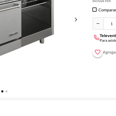
Compara
Televent
Para asist