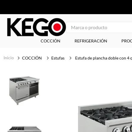
Marca o producto
1
.
freidora
COCCIÓN
REFRIGERACIÓN
PROC
2
.
congelador
COCCIÓN
Estufas
Estufa de plancha doble con
3
.
plancha
4
.
1
5
.
mesa refrigerada
6
.
icehaus
7
.
tapa
8
.
insertos
9
.
asador