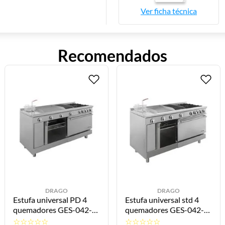
Ver
ficha técnica
Recomendados
DRAGO
DRAGO
Estufa universal PD 4
Estufa universal std 4
quemadores GES-042-
quemadores GES-042-
101 DRAGO
100 DRAGO
☆
☆
☆
☆
☆
☆
☆
☆
☆
☆