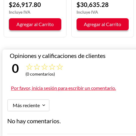
DRAGO
$
26
,
917
.
80
$
30
,
635
.
28
Agregar al Carrito
Agregar al Carrito
0 
☆
☆
☆
☆
☆
(0 comentarios)
Calificación 
Por favor, inicia sesión para escribir un comentario.
promedio
Más reciente
No hay comentarios.