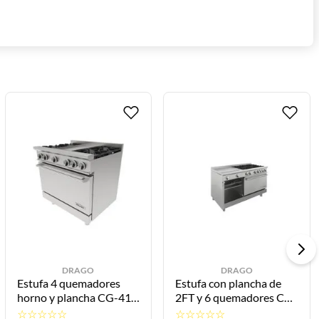
DRAGO
DRAGO
Estufa 4 quemadores
Estufa con plancha de
horno y plancha CG-41P
2FT y 6 quemadores CG-
GES-041-000 DRAGO
61PD GES-062-000
☆
☆
☆
☆
☆
☆
☆
☆
☆
☆