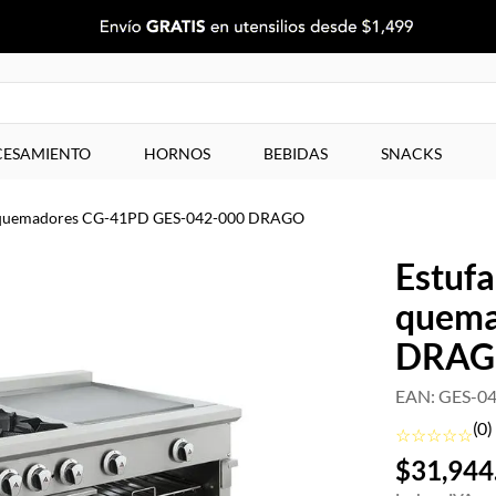
ESAMIENTO
HORNOS
BEBIDAS
SNACKS
 4 quemadores CG-41PD GES-042-000 DRAGO
Estufa
quema
DRA
EAN
:
GES-04
(
0
)
☆
☆
☆
☆
☆
$
31
,
944