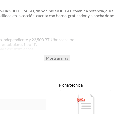
042-000 DRAGO, disponible en KEGO, combina potencia, durabili
lidad en la cocción, cuenta con horno, gratinador y plancha de a
to independiente y 23,500 BTU/hr cada uno.
s tubulares tipo “J”.
para escurrimientos.
Mostrar más
repaños reforzados.
 válvula de gas certificada CSA.
a facilitar la limpieza.
Ficha técnica
aurantes.
ador y parrillas en un solo equipo.
inuo y exigente.