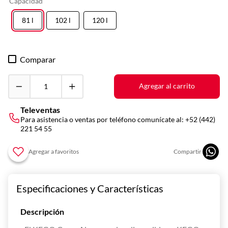
Capacidad
10
.
vitrina
81 l
102 l
120 l
Comparar
Agregar al carrito
Televentas
Para asistencia o ventas por teléfono comunícate al:
+52 (442)
221 54 55
Especificaciones y Características
Descripción