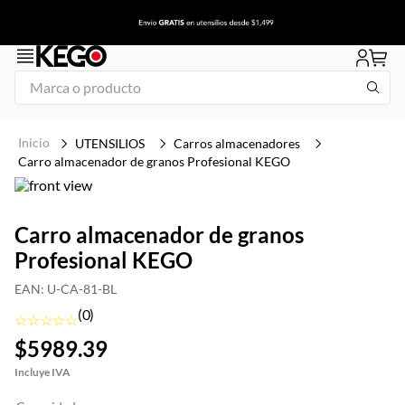
Marca o producto
1
.
tapa
UTENSILIOS
Carros almacenadores
2
.
congelador
Carro almacenador de granos Profesional KEGO
3
.
plancha
4
.
freidora
Carro almacenador de granos
Profesional KEGO
5
.
mesa refrigerada
6
.
1
EAN
:
U-CA-81-BL
(
0
)
7
.
icehaus
☆
☆
☆
☆
☆
$
5989
.
39
8
.
insertos
9
.
parrilla