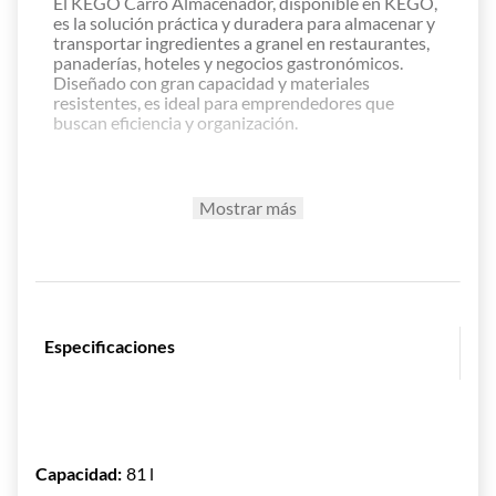
El KEGO Carro Almacenador, disponible en KEGO,
es la solución práctica y duradera para almacenar y
transportar ingredientes a granel en restaurantes,
panaderías, hoteles y negocios gastronómicos.
Diseñado con gran capacidad y materiales
resistentes, es ideal para emprendedores que
buscan eficiencia y organización.
Funcionalidad Profesional
Mostrar más
Disponible en capacidades de 81.1 L, 102 L y
120 L.
Diseñado para almacenar y transportar
ingredientes a granel.
Fácil acceso a insumos gracias a su diseño
ergonómico.
Especificaciones
Práctico para uso en restaurantes,
panaderías, hoteles y cafeterías.
Estructura Resistente y Segura
Fabricado en polipropileno, material
Capacidad
:
81 l
higiénico y resistente.
Color blanco que aporta limpieza y