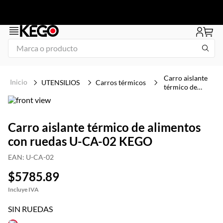
Marca o producto
1
.
1
Carro aislante
UTENSILIOS
Carros térmicos
térmico de
2
.
freidora
alimentos con
ruedas U-CA-
3
.
plancha
02 KEGO
4
.
congelador
Carro aislante térmico de alimentos
con ruedas U-CA-02 KEGO
5
.
mesa refrigerada
EAN
:
U-CA-02
6
.
icehaus
$
5785
.
89
7
.
tapa
8
.
insertos
SIN RUEDAS
9
.
asador