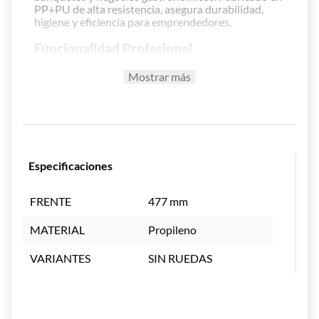
PP+PU de alta resistencia, asegura durabilidad,
higiene y eficiencia para emprendedores.
Funcionalidad Profesional
Mantiene alimentos calientes o fríos por más
Mostrar más
tiempo.
Capacidad variable, ideal para grandes
volúmenes de servicio.
Con ruedas resistentes para un transporte
seguro y práctico.
Perfecto para banquetes, catering,
Especificaciones
restaurantes y hoteles.
Estructura Resistente y Segura
FRENTE
477 mm
Fabricado en PP+PU, materiales aislantes y
MATERIAL
Propileno
de gran durabilidad.
Color azul con diseño robusto y profesional.
SIN RUEDAS
Tapa de cierre seguro para conservar
temperatura.
Beneficios para tu Negocio