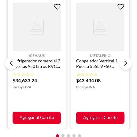
Amperaje: 4.5 A
Conector: NEMA 5-15P
Refrigerante: R290 ecológico
Peso neto: 170 kg
Peso bruto: 188 kg
ICEHAUS
METALFRIO
Refrigerador comercial 2
Congelador Vertical 1
puertas 950 Litros RVC-
Puerta 555L VF50
2PC-950 Icehaus
METALFRIO
☆
☆
☆
☆
☆
☆
☆
☆
☆
☆
$
34
,
633
.
24
$
43
,
434
.
08
Agregar al Carrito
Agregar al Carrito