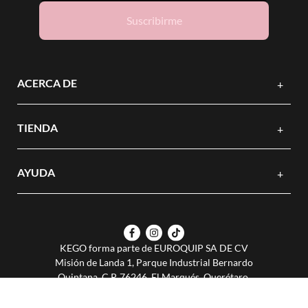
Suscribirme
ACERCA DE
+
TIENDA
+
AYUDA
+
KEGO forma parte de EUROQUIP SA DE CV
Misión de Landa 1, Parque Industrial Bernardo
Quintana, C.P. 76246, El Marqués, Querétaro,
México.
© Todos los derechos reservados