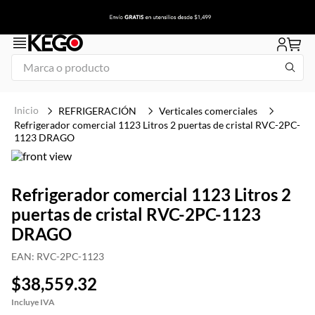
Marca o producto
1
.
freidora
REFRIGERACIÓN
Verticales comerciales
2
.
congelador
Refrigerador comercial 1123 Litros 2 puertas de cristal RVC-2PC-
1123 DRAGO
3
.
plancha
4
.
1
Refrigerador comercial 1123 Litros 2
5
.
mesa refrigerada
puertas de cristal RVC-2PC-1123
6
.
icehaus
DRAGO
7
.
tapa
EAN
:
RVC-2PC-1123
8
.
insertos
$
38
,
559
.
32
9
.
asador