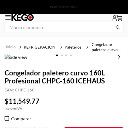
Marca o producto
1
.
tapa
Congelador
REFRIGERACIÓN
Paleteros
paletero curvo
2
.
congelador
160L Profesional
CHPC-160
3
.
plancha
ICEHAUS
4
.
freidora
Congelador paletero curvo 160L
Profesional CHPC-160 ICEHAUS
5
.
mesa refrigerada
EAN
:
CHPC-160
6
.
1
$
11
,
549
.
77
7
.
icehaus
8
.
insertos
Comparar
9
.
parrilla