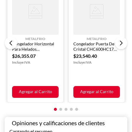
resaltar sus productos.
METALFRIO
METALFRIO
Congelador Horizontal
Congelador Puerta De
Para Helados
Cristal CHC600HC17
CHV15HCL17
METALFRIO
$
26
,
355
.
07
$
23
,
540
.
40
METALFRIO
Agregar al Carrito
Agregar al Carrito
Cargando el resumen…