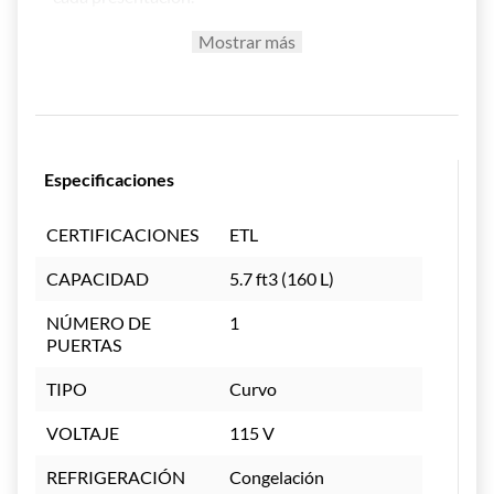
Funcionalidad Profesional
Mostrar más
Ideal para exhibir y conservar paletas,
helados y congelados.
Puertas deslizables de cristal templado curvo
para mejor visibilidad.
Control de temperatura ajustable para
conservación precisa.
Especificaciones
Termostato mecánico, fácil de usar y
confiable.
CERTIFICACIONES
ETL
Estructura Resistente y Segura
CAPACIDAD
5.7 ft3 (160 L)
Exterior con pintura electrostática blanca de
alta durabilidad.
NÚMERO DE
1
Incluye 4 ruedas de alta resistencia para
PUERTAS
movilidad sencilla.
Cerrojo con llave para mayor seguridad.
Certificación ETL que asegura estándares de
TIPO
Curvo
calidad y seguridad.
VOLTAJE
115 V
Beneficios para tu Negocio
REFRIGERACIÓN
Congelación
Capacidad de 260 L (9.2 ft³) para