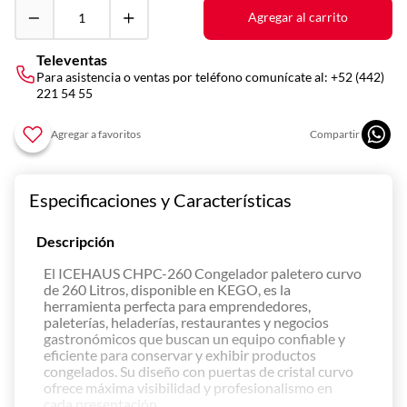
10
.
vitrina
Agregar al carrito
Televentas
Para asistencia o ventas por teléfono comunícate al:
+52 (442)
221 54 55
Especificaciones y Características
Descripción
El ICEHAUS CHPC-260 Congelador paletero curvo
de 260 Litros, disponible en KEGO, es la
herramienta perfecta para emprendedores,
paleterías, heladerías, restaurantes y negocios
gastronómicos que buscan un equipo confiable y
eficiente para conservar y exhibir productos
congelados. Su diseño con puertas de cristal curvo
ofrece máxima visibilidad y profesionalismo en
cada presentación.