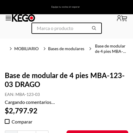
Base de modular
MOBILIARIO
Bases de modulares
de 4 pies MBA-
123-03 DRAGO
Base de modular de 4 pies MBA-123-
03 DRAGO
EAN
:
MBA-123-03
Cargando comentarios…
$
2
,
797
.
92
Comparar