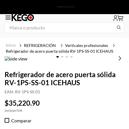
Marca o producto
1
.
tapa
REFRIGERACIÓN
Verticales profesionales
2
.
congelador
Refrigerador de acero puerta sólida RV-1PS-SS-01 ICEHAUS
3
.
plancha
4
.
freidora
Refrigerador de acero puerta sólida
RV-1PS-SS-01 ICEHAUS
5
.
mesa refrigerada
6
.
1
EAN
:
RV-1PS-SS-01
7
.
icehaus
$
35
,
220
.
90
8
.
insertos
Comparar
9
.
parrilla