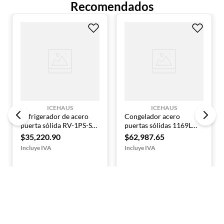
Recomendados
Refrigerante: R290 ecológico
ICEHAUS
ICEHAUS
Refrigerador de acero
Congelador acero
puerta sólida RV-1PS-SS-
puertas sólidas 1169L
01 ICEHAUS
CV-2PS-SS-01 ICEHAUS
$
35
,
220
.
90
$
62
,
987
.
65
Agregar al Carrito
Agregar al Carrito