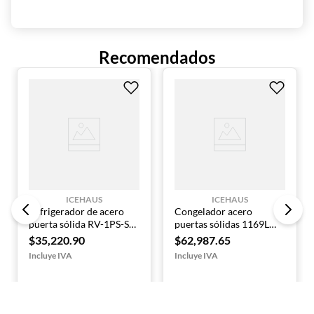
Voltaje: 115 V / 60 Hz / 1 Ph
Peso neto: 203 kg
Peso bruto: 244 kg
Conector: NEMA 5-15P
Recomendados
Refrigerante: R290 ecológico
ICEHAUS
ICEHAUS
Refrigerador de acero
Congelador acero
puerta sólida RV-1PS-SS-
puertas sólidas 1169L
01 ICEHAUS
CV-2PS-SS-01 ICEHAUS
$
35
,
220
.
90
$
62
,
987
.
65