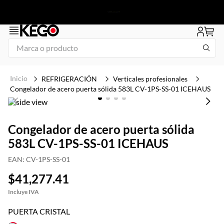
Marca o producto
1
.
tapa
REFRIGERACIÓN
Verticales profesionales
2
.
congelador
Congelador de acero puerta sólida 583L CV-1PS-SS-01 ICEHAUS
3
.
plancha
4
.
freidora
Congelador de acero puerta sólida
583L CV-1PS-SS-01 ICEHAUS
5
.
mesa refrigerada
6
.
1
EAN
:
CV-1PS-SS-01
7
.
icehaus
$
41
,
277
.
41
8
.
insertos
9
.
parrilla
PUERTA CRISTAL