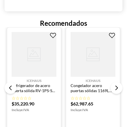
Potencia: 1 3/4 HP
Amperaje: 4.9 A
Peso neto: 128 kg
Peso bruto: 129 kg
Recomendados
Conector: NEMA 5-15P
Refrigerante: R290 ecológico
ICEHAUS
ICEHAUS
Refrigerador de acero
Congelador acero
puerta sólida RV-1PS-SS-
puertas sólidas 1169L
01 ICEHAUS
CV-2PS-SS-01 ICEHAUS
☆
☆
☆
☆
☆
☆
☆
☆
☆
☆
$
35
,
220
.
90
$
62
,
987
.
65