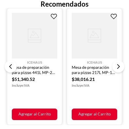
Recomendados
Peso bruto: 153 kg
Refrigerante: R290 ecológico
ICEHAUS
ICEHAUS
Mesa de preparación
Mesa de preparación
para pizzas 441L MP-2P-
para pizzas 217L MP-1P-
SS-02 ICEHAUS
SS-02 ICEHAUS
$
51
,
340
.
52
$
38
,
016
.
21
Agregar al Carrito
Agregar al Carrito