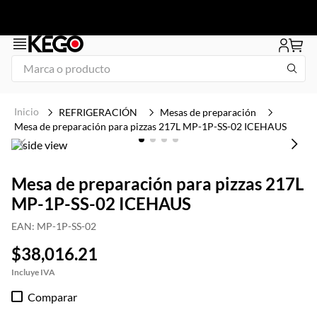
Marca o producto
1
.
1
REFRIGERACIÓN
Mesas de preparación
2
.
freidora
Mesa de preparación para pizzas 217L MP-1P-SS-02 ICEHAUS
3
.
plancha
4
.
congelador
Mesa de preparación para pizzas 217L
MP-1P-SS-02 ICEHAUS
5
.
mesa refrigerada
6
.
icehaus
EAN
:
MP-1P-SS-02
7
.
tapa
$
38
,
016
.
21
8
.
insertos
Comparar
9
.
asador