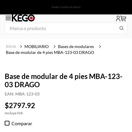
Marca o producto
1
.
freidora
MOBILIARIO
Bases de modulares
2
.
plancha
Base de modular de 4 pies MBA-123-03 DRAGO
3
.
congelador
4
.
mesa refrigerada
Base de modular de 4 pies MBA-123-
03 DRAGO
5
.
1
6
.
icehaus
EAN
:
MBA-123-03
7
.
tapa
$
2797
.
92
8
.
insertos
Comparar
9
.
parrilla