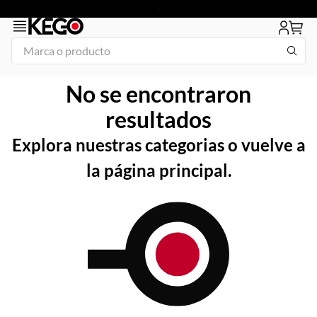
Marca o producto
1
.
tapa
No se encontraron
2
.
congelador
resultados
3
.
plancha
Explora nuestras categorias o vuelve a
4
.
freidora
la página principal.
5
.
mesa refrigerada
6
.
1
7
.
icehaus
8
.
insertos
9
.
parrilla
10
.
vitrina