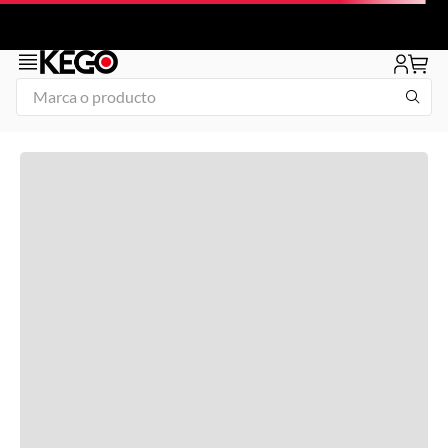
Marca o producto
1
.
tapa
2
.
congelador
3
.
plancha
4
.
freidora
5
.
mesa refrigerada
6
.
1
7
.
icehaus
8
.
insertos
9
.
parrilla