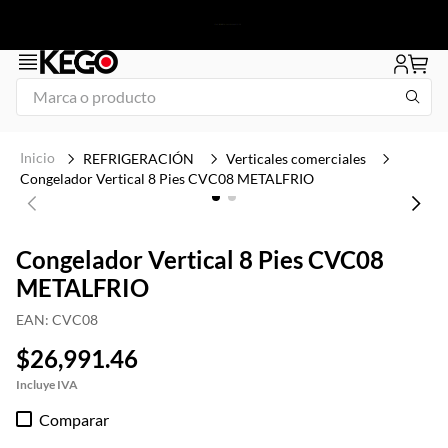
Marca o producto
1
.
tapa
REFRIGERACIÓN
Verticales comerciales
2
.
congelador
Congelador Vertical 8 Pies CVC08 METALFRIO
3
.
plancha
4
.
freidora
Congelador Vertical 8 Pies CVC08
METALFRIO
5
.
mesa refrigerada
6
.
1
EAN
:
CVC08
7
.
icehaus
$
26
,
991
.
46
8
.
insertos
Comparar
9
.
parrilla