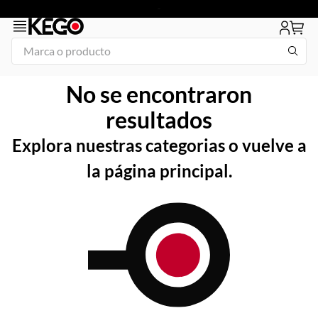
Marca o producto
1
.
1
No se encontraron
2
.
congelador
resultados
3
.
plancha
Explora nuestras categorias o vuelve a
4
.
freidora
la página principal.
5
.
tapa
6
.
mesa refrigerada
7
.
icehaus
8
.
insertos
9
.
asador
10
.
vitrina