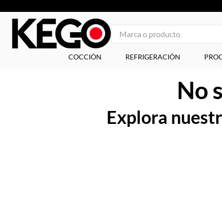
Marca o producto
1
.
tapa
COCCIÓN
REFRIGERACIÓN
PROC
2
.
congelador
No s
3
.
plancha
4
.
freidora
Explora nuestra
5
.
mesa refrigerada
6
.
1
7
.
icehaus
8
.
insertos
9
.
parrilla
10
.
vitrina