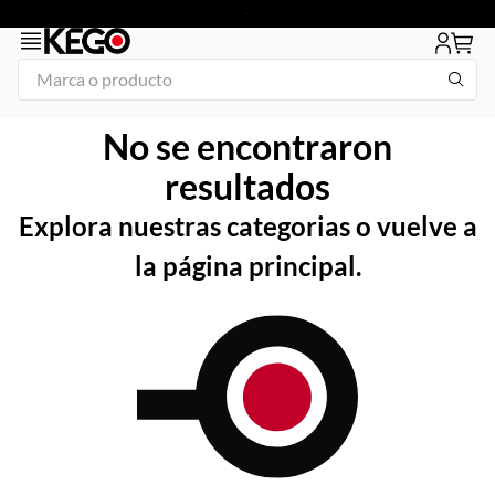
Marca o producto
1
.
freidora
No se encontraron
2
.
plancha
resultados
3
.
congelador
Explora nuestras categorias o vuelve a
4
.
mesa refrigerada
la página principal.
5
.
1
6
.
icehaus
7
.
tapa
8
.
insertos
9
.
parrilla
10
.
asador