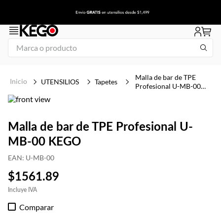
Marca o producto
1
.
tapa
Malla de bar de TPE
UTENSILIOS
Tapetes
Profesional U-MB-00
2
.
congelador
KEGO
3
.
plancha
4
.
1
Malla de bar de TPE Profesional U-
5
.
icehaus
MB-00 KEGO
6
.
mesa refrigerada
EAN
:
U-MB-00
7
.
freidora
$
1561
.
89
8
.
insertos
Comparar
9
.
campana