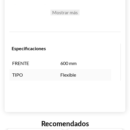
Funcionalidad Profesional
Mostrar más
Evita derrames y caídas de vasos o utensilios.
Superficie antideslizante y flexible que se
adapta a distintas áreas de trabajo.
Ideal para barras de bar, estaciones de café o
zonas de lavado.
Estructura Resistente y Segura
Especificaciones
Fabricada en TPE (Elastómero
Termoplástico), resistente al desgaste y a la
FRENTE
600 mm
humedad.
Fácil de limpiar y secar, manteniendo la
TIPO
Flexible
higiene en áreas de contacto.
Material no tóxico, seguro para uso
alimentario y entornos de servicio
profesional.
Beneficios para tu Negocio
Mejora la seguridad e higiene en superficies
de trabajo.
Recomendados
Ideal para emprendedores, bares,
restaurantes y hoteles.