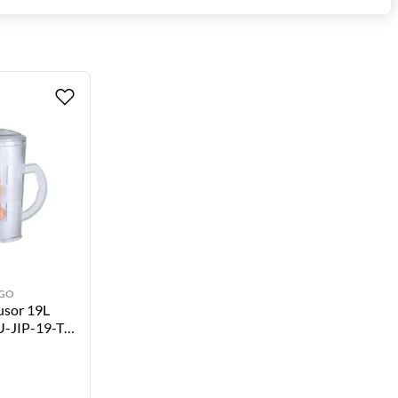
GO
fusor 19L
 U-JIP-19-TR