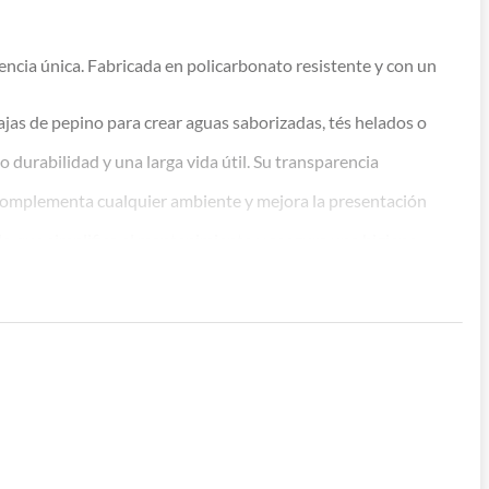
iencia única. Fabricada en policarbonato resistente y con un
ajas de pepino para crear aguas saborizadas, tés helados o
o durabilidad y una larga vida útil. Su transparencia
l complementa cualquier ambiente y mejora la presentación
s, lo que simplifica el mantenimiento y asegura una higiene
les sin azúcares añadidos. Una forma sencilla de promover el
ebidas y deleitar a tus clientes con sabores frescos y