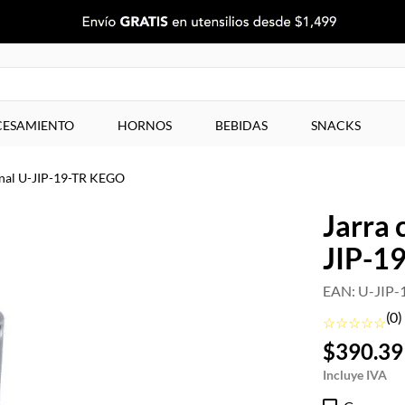
ESAMIENTO
HORNOS
BEBIDAS
SNACKS
ional U-JIP-19-TR KEGO
Jarra 
JIP-1
EAN
:
U-JIP-
(
0
)
☆
☆
☆
☆
☆
$
390
.
39