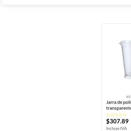
K
Jarra de pol
transparent
19-TR KEG
☆
☆
☆
☆
☆
$
307
.
89