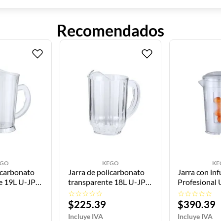
Recomendados
EGO
KEGO
KE
icarbonato
Jarra de policarbonato
Jarra con in
e 19L U-JP-
transparente 18L U-JP-
Profesional
O
18-TR KEGO
KEGO
☆
☆
☆
☆
☆
☆
☆
☆
☆
☆
$
225
.
39
$
390
.
39