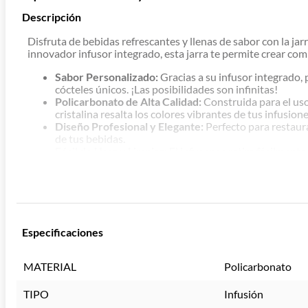
Descripción
Disfruta de bebidas refrescantes y llenas de sabor con la jar
innovador infusor integrado, esta jarra te permite crear com
Sabor Personalizado:
Gracias a su infusor integrado, 
cócteles únicos. ¡Las posibilidades son infinitas!
Policarbonato de Alta Calidad:
Construida para el uso 
cristalina resalta los colores vibrantes de tus infusione
Diseño Profesional y Elegante:
Perfecto para restaur
de tus bebidas.
Fácil de Usar y Limpiar:
El infusor se retira fácilmente
impecable.
Hidratación Saludable:
Anima a tus clientes a elegir 
bienestar.
La jarra con infusor
KEGO
es más que un simple recipiente; e
Especificaciones
naturales.
MATERIAL
Policarbonato
TIPO
Infusión