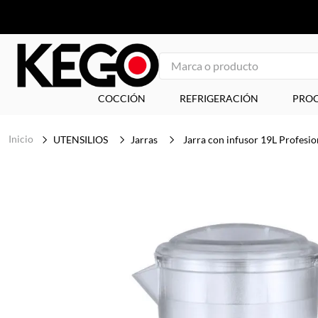
Marca o producto
1
.
freidora
COCCIÓN
REFRIGERACIÓN
PROC
2
.
plancha
UTENSILIOS
Jarras
Jarra con infusor 19L Profes
3
.
congelador
4
.
mesa refrigerada
5
.
1
6
.
icehaus
7
.
tapa
8
.
insertos
9
.
parrilla