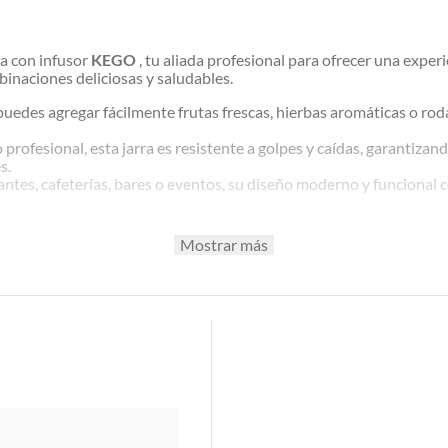
ra con infusor
KEGO
, tu aliada profesional para ofrecer una exper
binaciones deliciosas y saludables.
puedes agregar fácilmente frutas frescas, hierbas aromáticas o rod
profesional, esta jarra es resistente a golpes y caídas, garantizand
s.
antes, cafeterías, bares o eventos, su diseño moderno y funciona
 para llenarlo y limpiarlo. Además, la jarra es apta para lavavajilla
Mostrar más
opciones más saludables y deliciosas, ofreciéndoles bebidas natura
s una herramienta versátil que te permite innovar en tu oferta de b