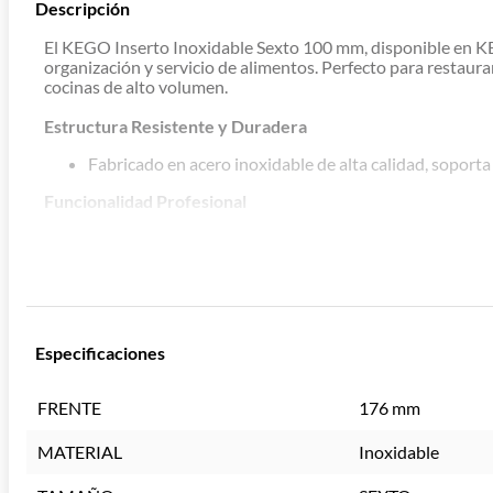
Descripción
El KEGO Inserto Inoxidable Sexto 100 mm, disponible en KEGO
organización y servicio de alimentos. Perfecto para restauran
cocinas de alto volumen.
Estructura Resistente y Duradera
Fabricado en acero inoxidable de alta calidad, soporta
Funcionalidad Profesional
Profundidad de 100 mm, ideal para almacenar y servir
Compatible con mesas frías, estaciones de autoservicio
Diseño compacto y liso que facilita la limpieza y la ma
Higiene y Presentación Profesional
Especificaciones
El acabado en acero inoxidable asegura seguridad alim
Dimensiones del Producto
FRENTE
176 mm
Frente: 17.6 cm
Fondo: 16.2 cm
MATERIAL
Inoxidable
Profundidad: 10 cm (100 mm)