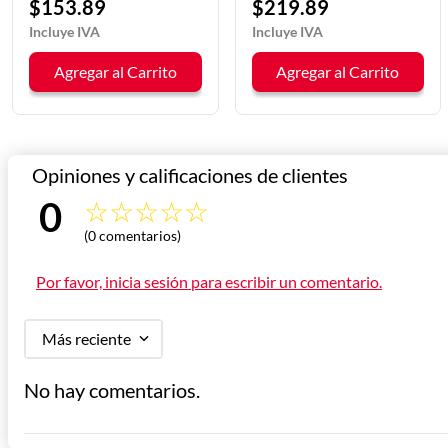
100 
3
.
89
$
219
.
89
$
10
gregar al Carrito
Agregar al Carrito
Ag
0 
☆
☆
☆
☆
☆
(0 comentarios)
Calificación 
Por favor, inicia sesión para escribir un comentario.
promedio
Más reciente
No hay comentarios.