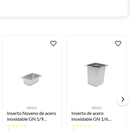
tronómicos que buscan utensilios confiables, higiénicos y
KEGO
KEGO
to Noveno de acero
Inserto de acero
Insert
dable GN 1/9
inoxidable GN 1/6
inoxid
17.5x6.5cm U-II-
16.2x17.5x20cm U-II-
17.6.2
☆
☆
☆
☆
☆
☆
☆
☆
☆
☆