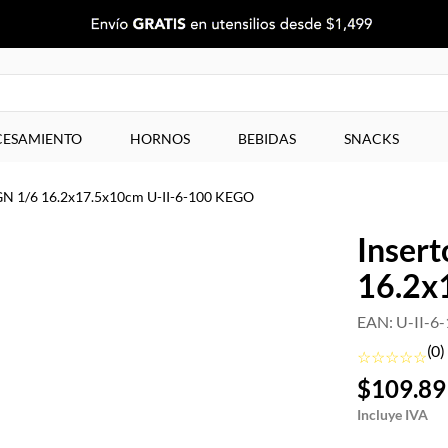
ESAMIENTO
HORNOS
BEBIDAS
SNACKS
e GN 1/6 16.2x17.5x10cm U-II-6-100 KEGO
Insert
16.2x
EAN
:
U-II-6
(
0
)
☆
☆
☆
☆
☆
$
109
.
89