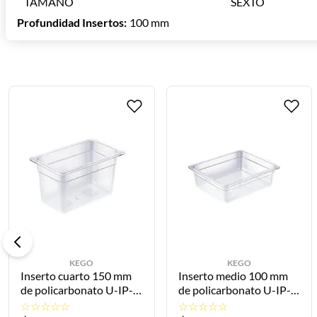
TAMAÑO
SEXTO
El KEGO Inserto Inoxidable Sexto 100 mm es una inversión p
Profundidad Insertos
:
100 mm
fáciles de limpiar para maximizar la productividad.
KEGO
KEGO
to cuarto 150 mm
Inserto medio 100 mm
Inser
licarbonato U-IP-
de policarbonato U-IP-
inoxi
0 KEGO
2-100 KEGO
16.2x
☆
☆
☆
☆
☆
☆
☆
☆
☆
☆