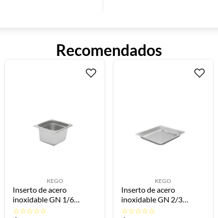
ráctica e inteligente, pensada para emprendedores y negocios gas
Recomendados
KEGO
KEGO
to de acero
Inserto de acero
Inser
dable GN 1/6
inoxidable GN 2/3
inoxi
17.5x10cm U-II-6-
32.5x35.6x4cm U-II-23-
10.8x
☆
☆
☆
☆
☆
☆
☆
☆
☆
☆
☆