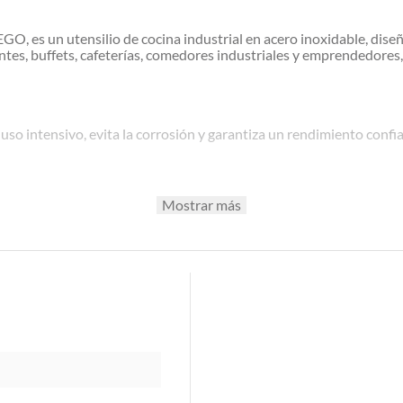
, es un utensilio de cocina industrial en acero inoxidable, diseña
tes, buffets, cafeterías, comedores industriales y emprendedores, e
 uso intensivo, evita la corrosión y garantiza un rendimiento confi
 alimentos en cantidades medianas.
Mostrar más
 y buffets.
nipulación constante.
entaria y aporta un aspecto moderno y profesional en tu cocina.