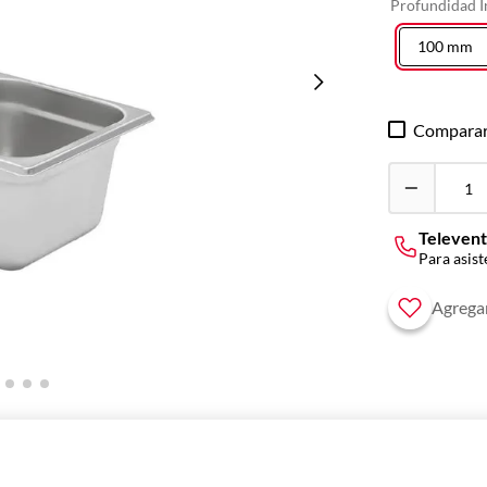
Profundidad I
100 mm
Compara
Televent
Para asist