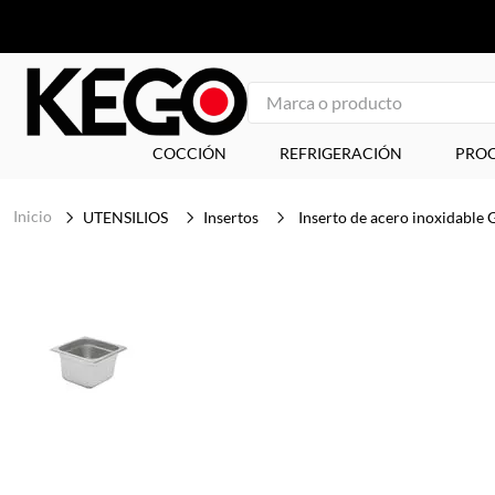
Marca o producto
1
.
freidora
COCCIÓN
REFRIGERACIÓN
PROC
2
.
plancha
UTENSILIOS
Insertos
Inserto de acero inoxidabl
3
.
congelador
4
.
mesa refrigerada
5
.
1
6
.
icehaus
7
.
tapa
8
.
insertos
9
.
parrilla