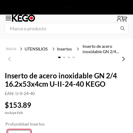
Marca o producto
1
.
tapa
Inserto de acero
UTENSILIOS
Insertos
inoxidable GN 2/4
2
.
congelador
16.2x53x4cm U-II-24-
40 KEGO
3
.
plancha
4
.
1
Inserto de acero inoxidable GN 2/4
16.2x53x4cm U-II-24-40 KEGO
5
.
icehaus
EAN
:
U-II-24-40
6
.
mesa refrigerada
$
153
.
89
7
.
freidora
8
.
insertos
Profundidad Insertos
9
.
campana