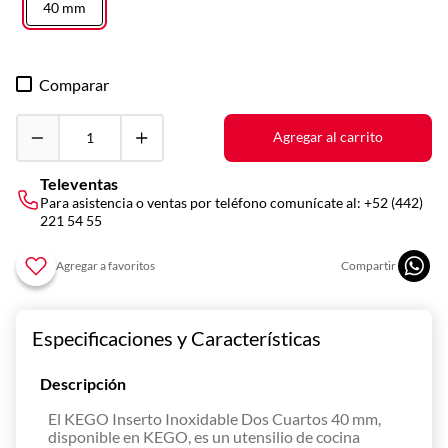
10
.
40 mm
asador
Comparar
Agregar al carrito
Televentas
Para asistencia o ventas por teléfono comunícate al:
+52 (442)
221 54 55
Especificaciones y Características
Descripción
El KEGO Inserto Inoxidable Dos Cuartos 40 mm,
disponible en KEGO, es un utensilio de cocina