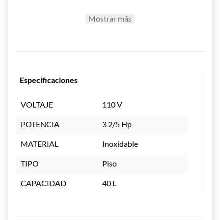
Funcionalidad Profesional
Mostrar más
Capacidad de 40 litros, ideal para
producciones medianas y grandes.
3 velocidades de mezclado (198, 324 y 672
RPM), ajustables según el tipo de
preparación.
Panel de control lateral con botón de paro
total para máxima seguridad.
Especificaciones
Incluye 3 accesorios de acero inoxidable:
gancho, paleta y globo.
VOLTAJE
110 V
Estructura Resistente y Segura
POTENCIA
3 2/5 Hp
Tazón y componentes fabricados en acero
inoxidable, resistentes a la corrosión y fáciles
MATERIAL
Inoxidable
de limpiar.
Sistema de engranaje dinámico para
TIPO
velocidad constante y mezclas homogéneas.
Piso
Patas antiderrapantes que ofrecen
estabilidad durante el funcionamiento.
CAPACIDAD
40 L
Diseño ergonómico y compacto, pensado
para uso profesional continuo.
Beneficios para tu Negocio