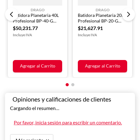
DRAGO
DRAGO
Batidora Planetaria 40L
Batidora Planetaria 20L
Profesional BP-40-G
Profesional BP-20-G
DRAGO
DRAGO
$
50
,
231
.
77
$
21
,
627
.
91
Agregar al Carrito
Agregar al Carrito
Cargando el resumen…
Por favor, inicia sesión para escribir un comentario.