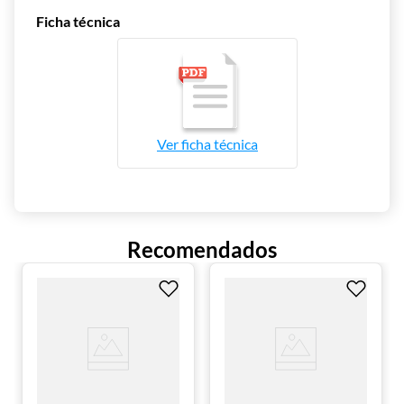
Ficha técnica
Ideal para emprendedores que buscan
profesionalizar su producción de panadería y
repostería.
Ahorra tiempo y esfuerzo, gracias a su alta
eficiencia de mezclado.
Versatilidad profesional, perfecta para masas,
mantequillas, rellenos o merengues.
Durabilidad garantizada, diseñada para
Ver
ficha técnica
soportar uso intensivo en cocinas
industriales.
Dimensiones y Especificaciones
Frente: 711 mm
Recomendados
Fondo: 654 mm
Altura: 1195 mm
Material: Acero inoxidable
Color: Plata
Capacidad: 40 L / 9 kg de harina
Velocidades: 3 (198 / 324 / 672 RPM)
Potencia: 3 2/5 HP
Voltaje/Frecuencia: 110 V / 60 Hz
Peso neto: 120 kg
Peso bruto: 137 kg