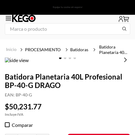
Marca o producto
1
.
tapa
Batidora
PROCESAMIENTO
Batidoras
Planetaria 40L
2
.
congelador
Profesional BP-
40-G DRAGO
3
.
plancha
4
.
freidora
Batidora Planetaria 40L Profesional
BP-40-G DRAGO
5
.
mesa refrigerada
EAN
:
BP-40-G
6
.
1
$
50
,
231
.
77
7
.
icehaus
8
.
insertos
Comparar
9
.
parrilla